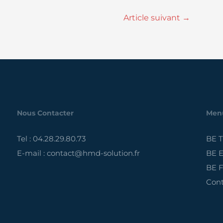
Article suivant
→
Nous Contacter
Men
Tel : 04.28.29.80.73
BE 
E-mail : contact@hmd-solution.fr
BE E
BE F
Cont