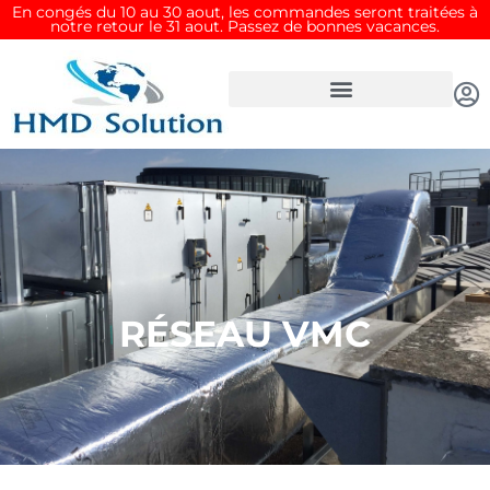
Aller
En congés du 10 au 30 aout, les commandes seront traitées à
notre retour le 31 aout. Passez de bonnes vacances.
au
contenu
RÉSEAU VMC