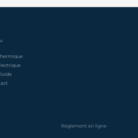
u
Thermique
lectrique
luide
act
Règlement en ligne