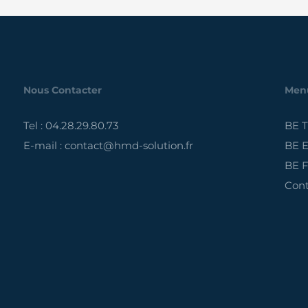
Nous Contacter
Men
Tel : 04.28.29.80.73
BE 
E-mail : contact@hmd-solution.fr
BE E
BE F
Cont