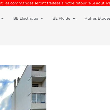
t, les commandes seront traitées à notre retour le 31 aout. 
BE Electrique
BE Fluide
Autres Etude