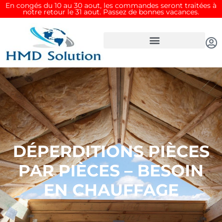
Aller
En congés du 10 au 30 aout, les commandes seront traitées à
notre retour le 31 aout. Passez de bonnes vacances.
au
contenu
DÉPERDITIONS PIÈCES
PAR PIÈCES – BESOIN
EN CHAUFFAGE