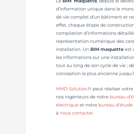
Le
BIM maquette
, depuis le dév
d’information unique dans le monde
de vie complet d’un bâtiment et r
effet, chaque étape de constructio
compilation d’informations détaillée
représentation numérique des carac
installation. Un
BIM maquette
est 
les informations sur une installatio
tout au long de son cycle de vie ; 
conception la plus ancienne jusqu’à
HMD-Solution.fr
peut réaliser votr
nos ingénieurs de notre
bureau d’
électrique
et notre
bureau d’étude 
à
nous contacter
.