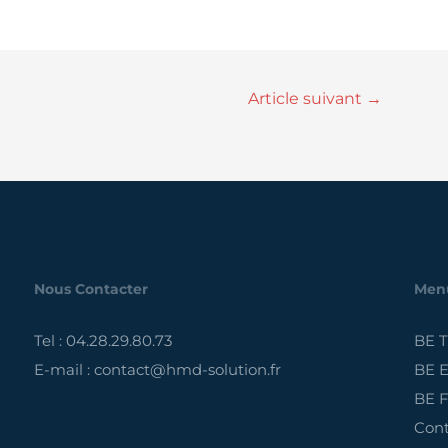
Article suivant
→
Nous Contacter
Men
Tel : 04.28.29.80.73
BE 
E-mail : contact@hmd-solution.fr
BE E
BE F
Cont