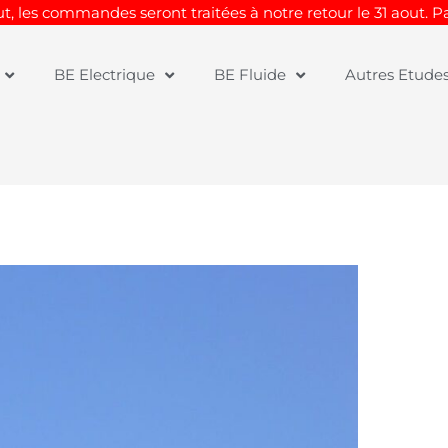
t, les commandes seront traitées à notre retour le 31 aout. 
BE Electrique
BE Fluide
Autres Etude