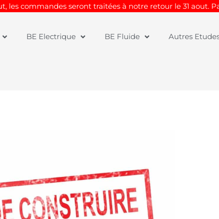
t, les commandes seront traitées à notre retour le 31 aout. 
BE Electrique
BE Fluide
Autres Etude