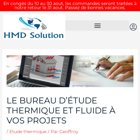
Aller
En congés du 10 au 30 aout, les commandes seront traitées à
notre retour le 31 aout. Passez de bonnes vacances.
au
contenu
Navigation
de
l’article
LE BUREAU D’ÉTUDE
THERMIQUE ET FLUIDE À
VOS PROJETS
/
Etude thermique
/ Par
Geoffroy