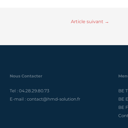
Article suivant
→
Nous Contacter
Men
Tel : 04.28.29.80.73
BE 
E-mail : contact@hmd-solution.fr
BE E
BE F
Cont