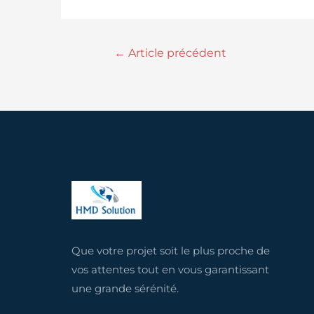
←
Article précédent
Que votre projet soit le plus proche de
vos attentes tout en vous garantissant
une grande sérénité.