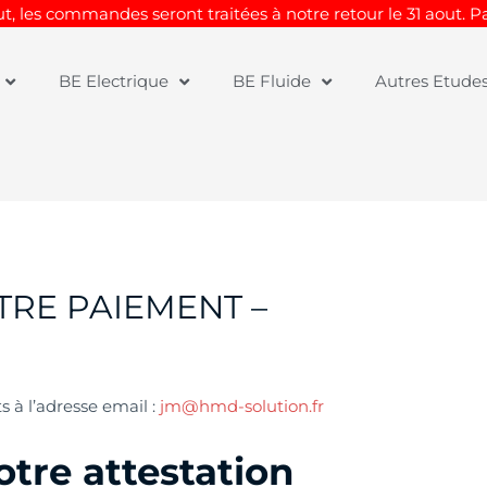
t, les commandes seront traitées à notre retour le 31 aout. 
BE Electrique
BE Fluide
Autres Etude
TRE PAIEMENT –
 à l’adresse email :
jm@hmd-solution.fr
otre attestation