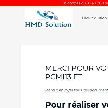
Aller
En congés du 10 au 30 aou
au
contenu
HMD Solution
MERCI POUR VO
PCMI13 FT
Merci d’envoyer tous ces documents
Pour réaliser v