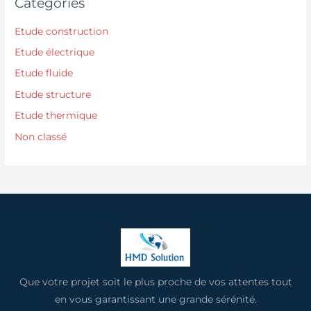
Catégories
Etude construction
Etude électrique
Etude fluide
Etude structure
Etude thermique
Non classé
Que votre projet soit le plus proche de vos attentes tout
en vous garantissant une grande sérénité.