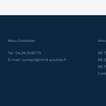
Nous Contacter
Men
Tel : 04.28.29.80.73
BE 
E-mail : contact@hmd-solution.fr
BE E
BE F
Cont