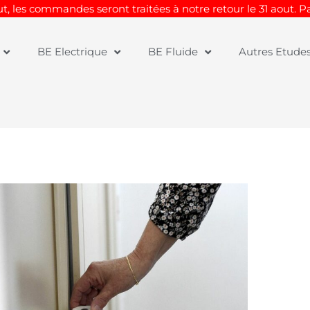
t, les commandes seront traitées à notre retour le 31 aout. 
BE Electrique
BE Fluide
Autres Etude