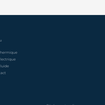
u
Thermique
lectrique
luide
act