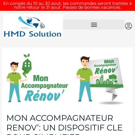
Aller
En congés du 10 au 30 aout, les commandes seront traitées à
notre retour le 31 aout. Passez de bonnes vacances.
au
contenu
Navigation
de
l’article
MON ACCOMPAGNATEUR
RENOV’: UN DISPOSITIF CLE