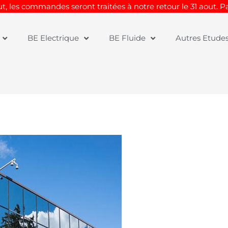
t, les commandes seront traitées à notre retour le 31 aout. 
BE Electrique
BE Fluide
Autres Etude