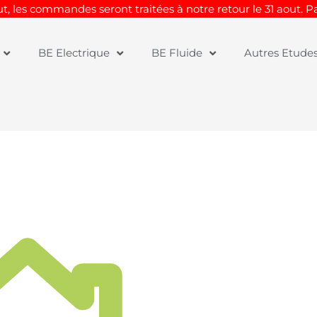
t, les commandes seront traitées à notre retour le 31 aout. 
BE Electrique
BE Fluide
Autres Etude