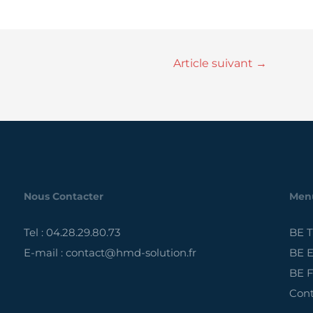
Article suivant
→
Nous Contacter
Men
Tel : 04.28.29.80.73
BE 
E-mail : contact@hmd-solution.fr
BE E
BE F
Cont