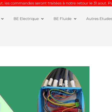
t, les commandes seront traitées à notre retour le 31 aout. 
BE Electrique
BE Fluide
Autres Etude