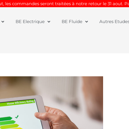
t, les commandes seront traitées à notre retour le 31 aout. 
BE Electrique
BE Fluide
Autres Etude