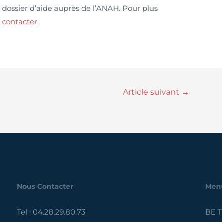
dossier d’aide auprès de l’ANAH. Pour plus
 contacter
.
Article suivant
→
Nous Contacter
Men
Tel : 04.28.29.80.73
BE 