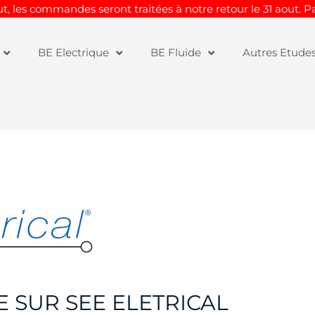
t, les commandes seront traitées à notre retour le 31 aout. 
BE Electrique
BE Fluide
Autres Etude
 SUR SEE ELETRICAL